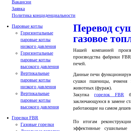
Вакансии
Заявка
Политика конциденциальности
Перевод су
Паровые котлы
Горизонтальные
газовое топ
паровые котлы
низкого давления
Нашей компанией произв
Горизонтальные
производства фабрики FBR
паровые котлы
печей.
высокого давления
Вертикальные
Данные печи функционируют
паровые котлы
сушки пшеницы, ячменя и
низкого давления
животных (фураж).
Вертикальные
Закупка
горелок FBR
бы
паровые котлы
заключающуюся в замене ст
высокого давления
работающие на самом дешево
Горелки FBR
По итогам реконструкци
Газовые горелки
эффективные сушильные 