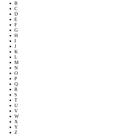
B
C
D
E
F
G
H
I
J
K
L
M
N
O
P
Q
R
S
T
U
V
W
X
Y
Z