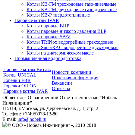
Котлы КВ-ГМ трехходовые газо-дизельные
Котлы КВ-ГМ двухходовые газо-дизельные
Котлы КВ-Р твердотопливные
Паровые котлы IVAR
Котлы паровые BHP
Котлы паровые низкого давления BLP
Котлы паровые SB/V
Котлы TRINox водогрейные трехходовые
Котлы SuperRAC водогрейные двухходовые
Котлы на диатермическом масле
Промышленная водоподготовка
Паровые котлы Витязь
Новости компании
Котлы UNICAL
Полезная информация
Горелки FBR
Вакансии
Горелки OILON
Объекты
Паровые котлы IVAR
Общество с Ограниченной Ответственностью "Нобель
Инжиниринг"
115114
, г.
Москва
,
ул. Дербеневская, д. 1, стр. 2
Телефон:
+7(495)978-13-80
E-mail:
info@nobeli.ru
© ООО «Нобель Инжиниринг», 2010-2018