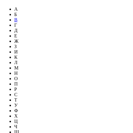
А
Б
В
Г
Д
Е
Ж
З
И
К
Л
М
Н
О
П
Р
С
Т
У
Ф
Х
Ц
Ч
Ш