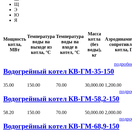
Щ
Э
Ю
Я
Масса
Температура
Температура
Мощность
котла
Аэродинами
воды на
воды на
котла,
(без
сопротивл
выходе из
входе в
МВт
воды),
котла, 
котла, °С
котел, °С
кг
подробн
Водогрейный котел КВ-ГМ-35-150
35.00
150.00
70.00
30,000.00
1,200.00
подро
Водогрейный котел КВ-ГМ-58,2-150
58.20
150.00
70.00
50,000.00
2,000.00
подро
Водогрейный котел КВ-ГМ-68,9-150