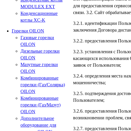
для предоставления сервисо
MODULEX EXT
связи. 3.2. Сайт обрабатыв
Конденсационные
котлы XC-K
3.2.1. идентификации Пользо
заключения Договора диста
Горелки OILON
Газовые горелки
3.2.2. предоставления Поль
OILON
Дизельные горелки
3.2.3. установления с Польз
OILON
касающихся использования С
Мазутные горелки
заявок от Пользователя;
OILON
3.2.4. определения места н
Комбинированные
мошенничества;
горелки (Газ/Солярка)
OILON
3.2.5. подтверждения досто
Комбинированные
Пользователем;
горелки (Газ/Мазут)
3.2.6. предоставления Поль
OILON
возникновении проблем, свя
Дополнительное
оборудование для
3.2.7. предоставления Польз