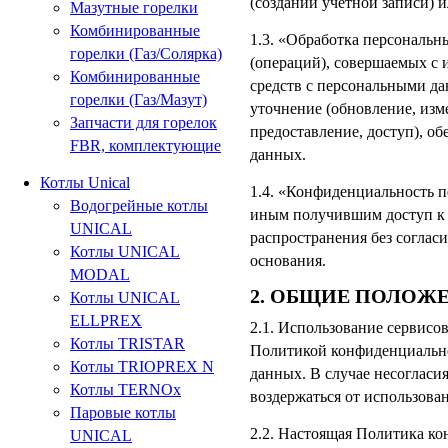
(создании учетной записи) и
Мазутные горелки
Комбинированные
1.3. «Обработка персональн
горелки (Газ/Солярка)
(операций), совершаемых с 
Комбинированные
средств с персональными да
горелки (Газ/Мазут)
уточнение (обновление, изме
Запчасти для горелок
предоставление, доступ), о
FBR, комплектующие
данных.
Котлы Unical
1.4. «Конфиденциальность п
Водогрейные котлы
иным получившим доступ к 
UNICAL
распространения без соглас
Котлы UNICAL
основания.
MODAL
2. ОБЩИЕ ПОЛОЖ
Котлы UNICAL
ELLPREX
2.1. Использование сервисов
Котлы TRISTAR
Политикой конфиденциально
Котлы TRIOPREX N
данных. В случае несоглас
Котлы TERNOx
воздержаться от использова
Паровые котлы
2.2. Настоящая Политика ко
UNICAL