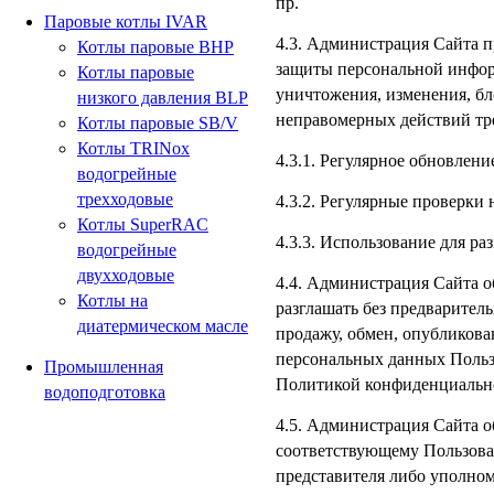
пр.
Паровые котлы IVAR
4.3. Администрация Сайта 
Котлы паровые BHP
защиты персональной инфор
Котлы паровые
уничтожения, изменения, бл
низкого давления BLP
неправомерных действий тре
Котлы паровые SB/V
Котлы TRINox
4.3.1. Регулярное обновлен
водогрейные
трехходовые
4.3.2. Регулярные проверки
Котлы SuperRAC
4.3.3. Использование для р
водогрейные
двухходовые
4.4. Администрация Сайта 
Котлы на
разглашать без предварител
диатермическом масле
продажу, обмен, опубликов
персональных данных Польз
Промышленная
Политикой конфиденциальн
водоподготовка
4.5. Администрация Сайта о
соответствующему Пользоват
представителя либо уполном