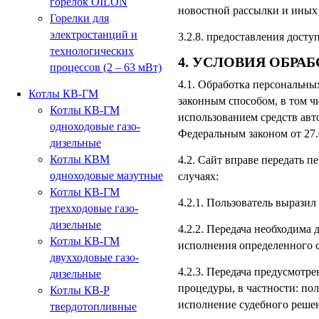
горелок OILON
новостной рассылки и иных 
Горелки для
электростанций и
3.2.8. предоставления дост
технологических
4. УСЛОВИЯ ОБР
процессов (2 – 63 мВт)
4.1. Обработка персональны
Котлы КВ-ГМ
законным способом, в том 
Котлы КВ-ГМ
использованием средств авто
одноходовые газо-
Федеральным законом от 27
дизельные
Котлы КВМ
4.2. Сайт вправе передать
одноходовые мазутные
случаях:
Котлы КВ-ГМ
4.2.1. Пользователь выразил
трехходовые газо-
дизельные
4.2.2. Передача необходима
Котлы КВ-ГМ
исполнения определенного с
двухходовые газо-
4.2.3. Передача предусмотр
дизельные
процедуры, в частности: по
Котлы КВ-Р
исполнение судебного решен
твердотопливные