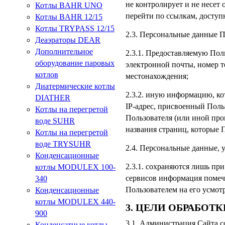
не контролирует и не несет 
Котлы BAHR UNO
перейти по ссылкам, доступ
Котлы BAHR 12/15
Котлы TRYPASS 12/15
2.3. Персональные данные П
Деаэраторы DEAR
Дополнительное
2.3.1. Предоставляемую По
оборудование паровых
электронной почты, номер те
котлов
местонахождения;
Диатермические котлы
2.3.2. иную информацию, кот
DIATHER
IP-адрес, присвоенный Пол
Котлы на перегретой
Пользователя (или иной про
воде SUHR
названия страниц, которые 
Котлы на перегретой
воде TRYSUHR
2.4. Персональные данные, у
Конденсационные
2.3.1. сохраняются лишь пр
котлы MODULEX 100-
сервисов информация помеч
340
Пользователем на его усмот
Конденсационные
котлы MODULEX 440-
3. ЦЕЛИ ОБРАБО
900
3.1. Администрация Сайта с
Конденсатные котлы