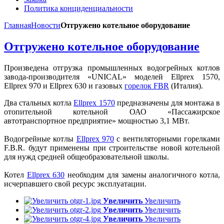
Политика конциденциальности
Главная
Новости
Отгружено котельное оборудование
Отгружено котельное оборудование
Произведена отгрузка промышленных водогрейных котлов
завода-производителя «UNICAL» моделей Ellprex 1570,
Ellprex 970 и Ellprex 630 и газовых
горелок FBR
(Италия).
Два стальных котла
Ellprex 1570
предназначены для монтажа в
отопительной котельной ОАО «Пассажирское
автотранспортное предприятие» мощностью 3,1 МВт.
Водогрейные котлы
Ellprex 970
с вентиляторными горелками
F.B.R. будут применены при строительстве новой котельной
для нужд средней общеобразовательной школы.
Котел
Ellprex 630
необходим для замены аналогичного котла,
исчерпавшего свой ресурс эксплуатации.
Увеличить
Увеличить
Увеличить
Увеличить
Увеличить
Увеличить