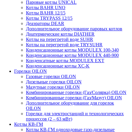
Паровые котлы UNICAL
Котлы BAHR UNO
Котлы BAHR 12/15
Котлы TRYPASS 12/15
Деаэраторы DEAR
Дополнительное оборудование паровых котлов
Диатермические котлы DIATHER
Котлы на перегретой воде SUHR
Котлы на перегретой воде TRYSUHR
Конденсационные котлы MODULEX 100-340
Конденсационные котлы MODULEX 440-900
Конденсатные котлы MODULEX EXT
Конденсационные котлы XC-K
Горелки OILON
Газовые горелки OILON
Дизельные горелки OILON
Мазутные горелки OILON
Комбинированные горелки (Газ/Солярка) OILON
Комбинированные горелки (Газ/Мазут) OILON
Дополнительное оборудование для горелок
OILON
Горелки для электростанций и технологических
процессов (2 – 63 мВт)
Котлы КВ-ГМ
Котлы КВ-ГМ одноходовые газо-дизельные