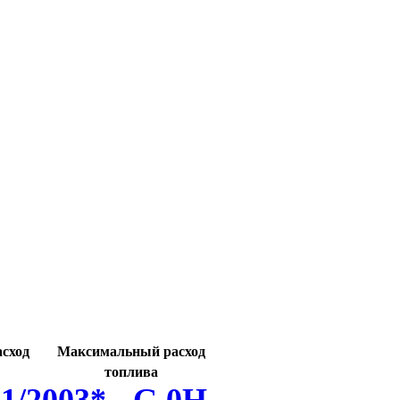
сход
Максимальный расход
топлива
1/2003* - G 0H