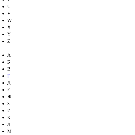
U
V
W
X
Y
Z
А
Б
В
Г
Д
Е
Ж
З
И
К
Л
М