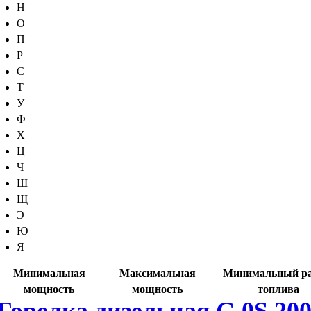
Н
О
П
Р
С
Т
У
Ф
Х
Ц
Ч
Ш
Щ
Э
Ю
Я
Минимальная
Максимальная
Минимальный ра
мощность
мощность
топлива
Горелка дизельная G 0S 200