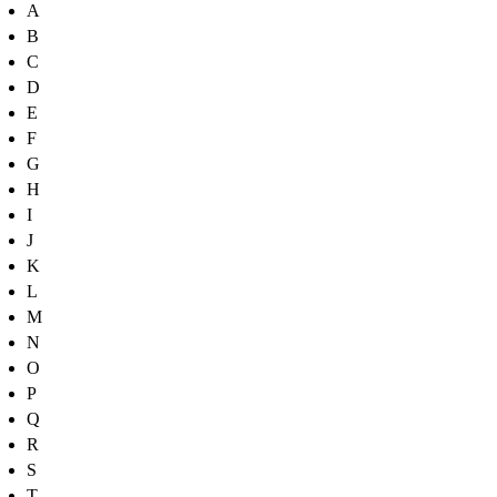
A
B
C
D
E
F
G
H
I
J
K
L
M
N
O
P
Q
R
S
T