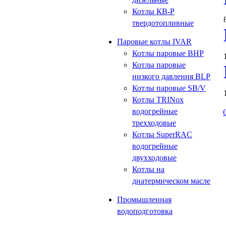
Котлы КВ-Р
твердотопливные
Паровые котлы IVAR
Котлы паровые BHP
Котлы паровые
низкого давления BLP
Котлы паровые SB/V
Котлы TRINox
водогрейные
трехходовые
Котлы SuperRAC
водогрейные
двухходовые
Котлы на
диатермическом масле
Промышленная
водоподготовка