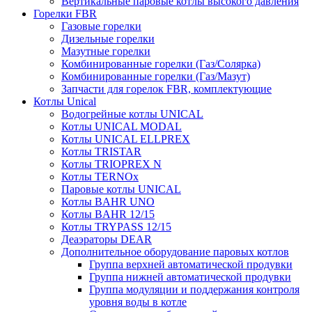
Вертикальные паровые котлы высокого давления
Горелки FBR
Газовые горелки
Дизельные горелки
Мазутные горелки
Комбинированные горелки (Газ/Солярка)
Комбинированные горелки (Газ/Мазут)
Запчасти для горелок FBR, комплектующие
Котлы Unical
Водогрейные котлы UNICAL
Котлы UNICAL MODAL
Котлы UNICAL ELLPREX
Котлы TRISTAR
Котлы TRIOPREX N
Котлы TERNOx
Паровые котлы UNICAL
Котлы BAHR UNO
Котлы BAHR 12/15
Котлы TRYPASS 12/15
Деаэраторы DEAR
Дополнительное оборудование паровых котлов
Группа верхней автоматической продувки
Группа нижней автоматической продувки
Группа модуляции и поддержания контроля
уровня воды в котле