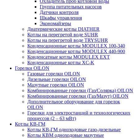
Охладитель проб котловой воды
Группа питательных насосов
Датчики контроля
Шкафы управления
Экономайзеры
Диатермические котлы DIATHER
Котлы на перегретой воде SUHR
Котлы на перегретой воде TRYSUHR
Конденсационные котлы MODULEX 100-340
Конденсационные котлы MODULEX 440-900
Конденсатные котлы MODULEX EXT
Конденсационные котлы XC-K
Горелки OILON
Газовые горелки OILON
Дизельные горелки OILON
Мазутные горелки OILON
Комбинированные горелки (Газ/Солярка) OILON
Комбинированные горелки (Газ/Мазут) OILON
Дополнительное оборудование для горелок
OILON
Горелки для электростанций и технологических
процессов (2 – 63 мВт)
Котлы КВ-ГМ
Котлы КВ-ГМ одноходовые газо-дизельные
Котлы КВМ одноходовые мазутные