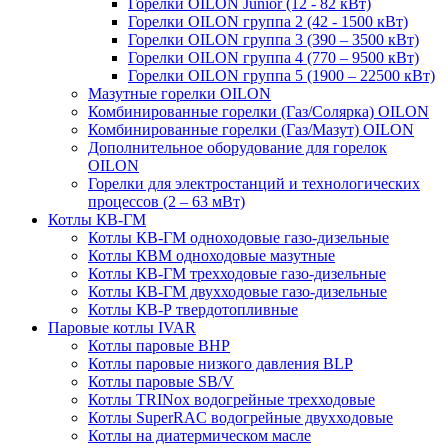
Горелки OILON Junior (12 - 82 кВт)
Горелки OILON группа 2 (42 - 1500 кВт)
Горелки OILON группа 3 (390 – 3500 кВт)
Горелки OILON группа 4 (770 – 9500 кВт)
Горелки OILON группа 5 (1900 – 22500 кВт)
Мазутные горелки OILON
Комбинированные горелки (Газ/Солярка) OILON
Комбинированные горелки (Газ/Мазут) OILON
Дополнительное оборудование для горелок
OILON
Горелки для электростанций и технологических
процессов (2 – 63 мВт)
Котлы КВ-ГМ
Котлы КВ-ГМ одноходовые газо-дизельные
Котлы КВМ одноходовые мазутные
Котлы КВ-ГМ трехходовые газо-дизельные
Котлы КВ-ГМ двухходовые газо-дизельные
Котлы КВ-Р твердотопливные
Паровые котлы IVAR
Котлы паровые BHP
Котлы паровые низкого давления BLP
Котлы паровые SB/V
Котлы TRINox водогрейные трехходовые
Котлы SuperRAC водогрейные двухходовые
Котлы на диатермическом масле