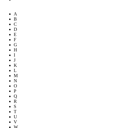
A
B
C
D
E
F
G
H
I
J
K
L
M
N
O
P
Q
R
S
T
U
V
W