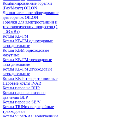
Комбинированные горелки
(Газ/Мазут) OILON
Дополнительное оборудование
для горелок OILON
Горелки для электростанций и
технологических процессов (2
– 63 мВт)
Котлы КВ-ГМ
Котлы КВ-ГМ одноходовые
газо-дизельные
Котлы КВМ одноходовые
мазутные
Котлы КВ-ГМ трехходовые
газо-дизельные
Котлы КВ-ГМ двухходовые
газо-дизельные
Котлы КВ-Р твердотопливные
Паровые котлы IVAR
Котлы паровые BHP
Котлы паровые низкого
давления BLP
Котлы паровые SB/V
Котлы TRINox водогрейные
трехходовые
Котлы SuperRAC водогрейные