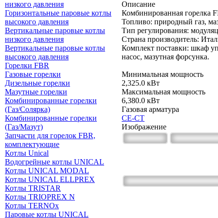
низкого давления
Описание
Горизонтальные паровые котлы
Комбинированная горелка 
высокого давления
Топливо: природный газ, ма
Вертикальные паровые котлы
Тип регулирования: модуля
низкого давления
Страна производитель: Итал
Вертикальные паровые котлы
Комплект поставки: шкаф уп
высокого давления
насос, мазутная форсунка.
Горелки FBR
Газовые горелки
Минимальная мощность
Дизельные горелки
2,325.0 кВт
Мазутные горелки
Максимальная мощность
Комбинированные горелки
6,380.0 кВт
(Газ/Солярка)
Газовая арматура
Комбинированные горелки
CE-CT
(Газ/Мазут)
Изображение
Запчасти для горелок FBR,
комплектующие
Котлы Unical
Водогрейные котлы UNICAL
Котлы UNICAL MODAL
Котлы UNICAL ELLPREX
Котлы TRISTAR
Котлы TRIOPREX N
Котлы TERNOx
Паровые котлы UNICAL