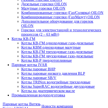
Дизельные горелки OILON
Мазутные горелки OILON
Комбинированные горелки (Газ/Солярка) OILON
Комбинированные горелки (Газ/Мазут) OILON
Дополнительное оборудование для горелок
OILON
Горелки для электростанций и технологических
процессов (2 – 63 мВт)
Котлы КВ-ГМ
Котлы КВ-ГМ одноходовые газо-дизельные
Котлы КВМ одноходовые мазутные
Котлы КВ-ГМ трехходовые газо-дизельные
Котлы КВ-ГМ двухходовые газо-дизельные
Котлы КВ-Р твердотопливные
Паровые котлы IVAR
Котлы паровые BHP
Котлы паровые низкого давления BLP
Котлы паровые SB/V
Котлы TRINox водогрейные трехходовые
Котлы SuperRAC водогрейные двухходовые
Котлы на диатермическом масле
Промышленная водоподготовка
Паровые котлы Витязь
Новости компании