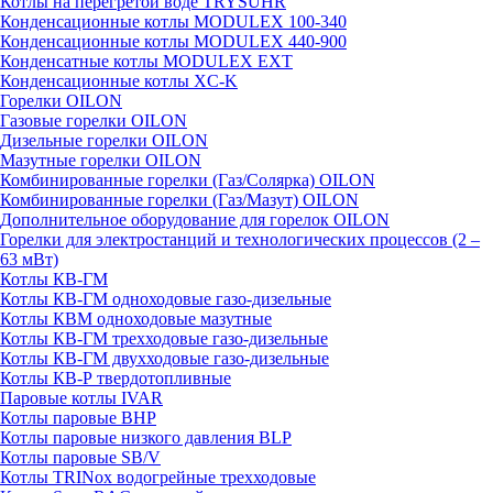
Котлы на перегретой воде TRYSUHR
Конденсационные котлы MODULEX 100-340
Конденсационные котлы MODULEX 440-900
Конденсатные котлы MODULEX EXT
Конденсационные котлы XC-K
Горелки OILON
Газовые горелки OILON
Дизельные горелки OILON
Мазутные горелки OILON
Комбинированные горелки (Газ/Солярка) OILON
Комбинированные горелки (Газ/Мазут) OILON
Дополнительное оборудование для горелок OILON
Горелки для электростанций и технологических процессов (2 –
63 мВт)
Котлы КВ-ГМ
Котлы КВ-ГМ одноходовые газо-дизельные
Котлы КВМ одноходовые мазутные
Котлы КВ-ГМ трехходовые газо-дизельные
Котлы КВ-ГМ двухходовые газо-дизельные
Котлы КВ-Р твердотопливные
Паровые котлы IVAR
Котлы паровые BHP
Котлы паровые низкого давления BLP
Котлы паровые SB/V
Котлы TRINox водогрейные трехходовые