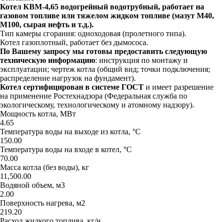
Котел КВМ-4,65 водогрейный водотрубный, работает на
газовом топливе или тяжелом жидком топливе (мазут М40,
М100, сырая нефть и т.д.).
Тип камеры сгорания: одноходовая (пролетного типа).
Котел газоплотный, работает без дымососа.
По Вашему запросу мы готовы предоставить следующую
техническую информацию
: инструкция по монтажу и
эксплуатации; чертеж котла (общий вид; точки подключения;
распределение нагрузок на фундамент).
Котел сертифицирован в системе ГОСТ
и имеет разрешение
на применение Ростехнадзора (Федеральная служба по
экологическому, технологическому и атомному надзору).
Мощность котла, МВт
4.65
Температура воды на выходе из котла, °С
150.00
Температура воды на входе в котел, °С
70.00
Масса котла (без воды), кг
11,500.00
Водяной объем, м3
2.00
Поверхность нагрева, м2
219.20
Расход жидкого топлива, кг/ч